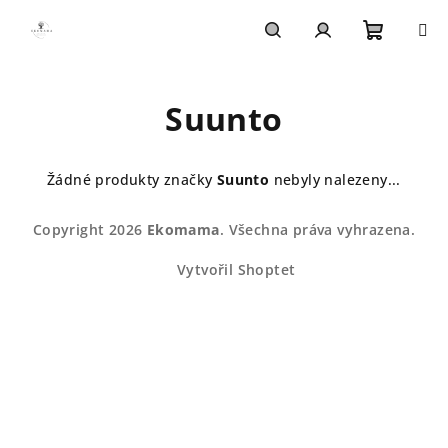
Přejít
na
obsah
Nákupn
Hledat
Přihlášení
Suunto
košík
Žádné produkty značky
Suunto
nebyly nalezeny...
Z
Copyright 2026
Ekomama
. Všechna práva vyhrazena.
á
p
Vytvořil Shoptet
a
t
í