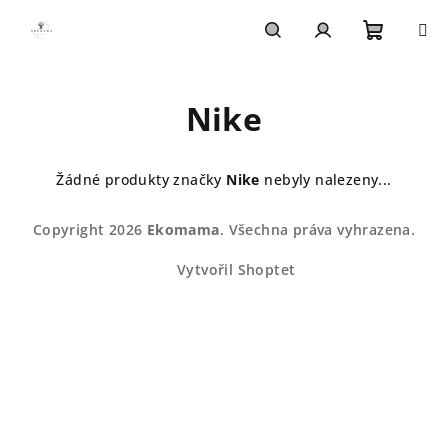
Přejít
na
obsah
Nákupn
Hledat
Přihlášení
Nike
košík
Žádné produkty značky
Nike
nebyly nalezeny...
Z
Copyright 2026
Ekomama
. Všechna práva vyhrazena.
á
p
Vytvořil Shoptet
a
t
í