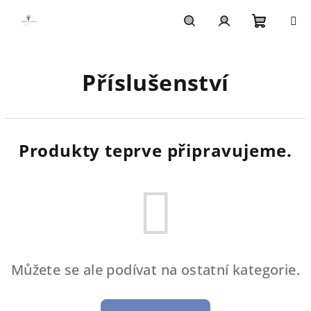
Přejít
na
obsah
Nákupn
Hledat
Přihlášení
Příslušenství
košík
Produkty teprve připravujeme.
Můžete se ale podívat na ostatní kategorie.