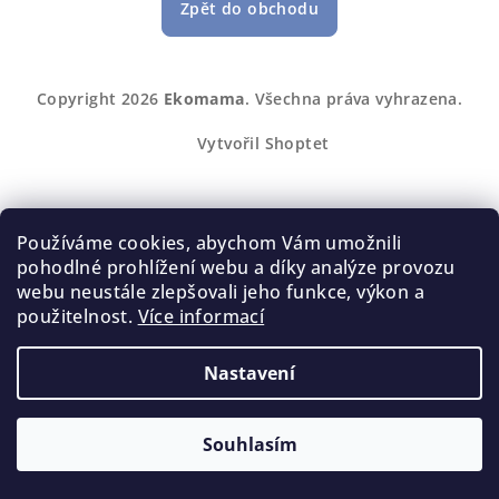
Zpět do obchodu
Z
Copyright 2026
Ekomama
. Všechna práva vyhrazena.
á
p
Vytvořil Shoptet
a
t
í
Používáme cookies, abychom Vám umožnili
pohodlné prohlížení webu a díky analýze provozu
webu neustále zlepšovali jeho funkce, výkon a
použitelnost.
Více informací
Nastavení
Souhlasím