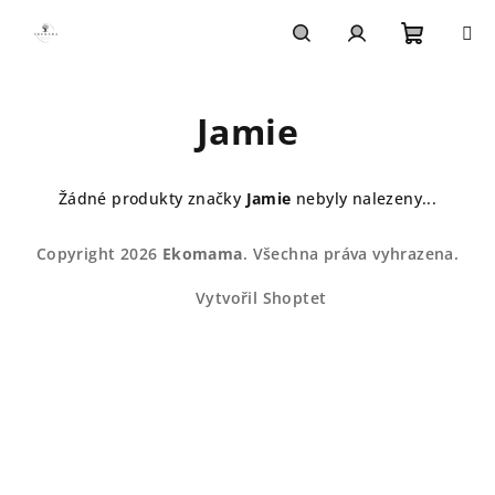
Přejít
na
obsah
Nákupn
Hledat
Přihlášení
Jamie
košík
Žádné produkty značky
Jamie
nebyly nalezeny...
Z
Copyright 2026
Ekomama
. Všechna práva vyhrazena.
á
p
Vytvořil Shoptet
a
t
í