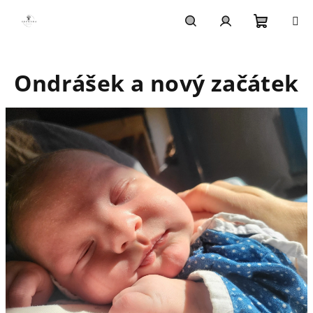
Přejít
na
obsah
Nákupn
Hledat
Přihlášení
Ondrášek a nový začátek
košík