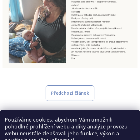
Předchozí článek
Diskuze (0)
Používáme cookies, abychom Vám umožnili
pohodlné prohlížení webu a díky analýze provozu
Buďte první, kdo napíše příspěvek k této položce.
webu neustále zlepšovali jeho funkce, výkon a