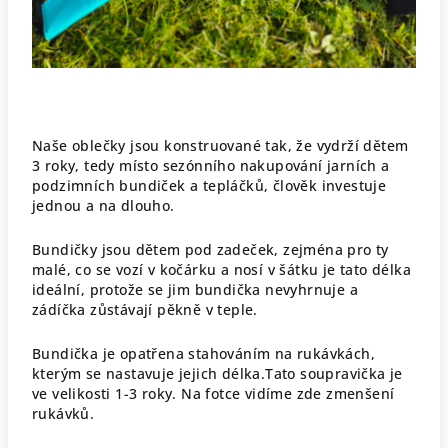
Naše oblečky jsou konstruované tak, že vydrží dětem
3 roky, tedy místo sezónního nakupování jarních a
podzimních bundiček a tepláčků, člověk investuje
jednou a na dlouho.
Bundičky jsou dětem pod zadeček, zejména pro ty
malé, co se vozí v kočárku a nosí v šátku je tato délka
ideální, protože se jim bundička nevyhrnuje a
zádíčka zůstávají pěkně v teple.
Bundička je opatřena stahováním na rukávkách,
kterým se nastavuje jejich délka.Tato soupravička je
ve velikosti 1-3 roky. Na fotce vidíme zde zmenšení
rukávků.