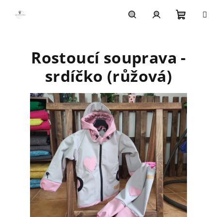
Přejít
na
obsah
Nákupn
Hledat
Přihlášení
Rostoucí souprava -
košík
srdíčko (růžová)