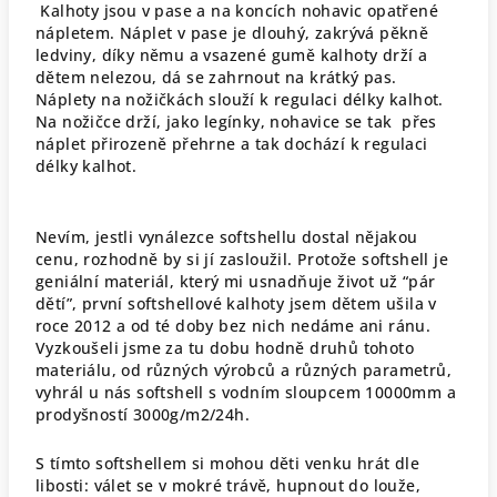
Kalhoty jsou v pase a na koncích nohavic opatřené
nápletem. Náplet v pase je dlouhý, zakrývá pěkně
ledviny, díky němu a vsazené gumě kalhoty drží a
dětem nelezou, dá se zahrnout na krátký pas.
Náplety na nožičkách slouží k regulaci délky kalhot.
Na nožičce drží, jako legínky, nohavice se tak přes
náplet přirozeně přehrne a tak dochází k regulaci
délky kalhot.
Nevím, jestli vynálezce softshellu dostal nějakou
cenu, rozhodně by si jí zasloužil. Protože softshell je
geniální materiál, který mi usnadňuje život už “pár
dětí”, první softshellové kalhoty jsem dětem ušila v
roce 2012 a od té doby bez nich nedáme ani ránu.
Vyzkoušeli jsme za tu dobu hodně druhů tohoto
materiálu, od různých výrobců a různých parametrů,
vyhrál u nás softshell s vodním sloupcem 10000mm a
prodyšností 3000g/m2/24h.
S tímto softshellem si mohou děti venku hrát dle
libosti: válet se v mokré trávě, hupnout do louže,