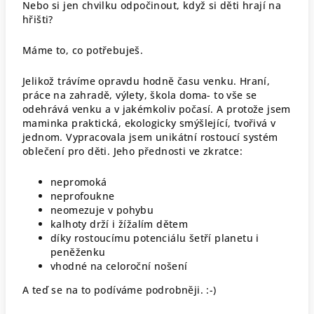
Nebo si jen chvilku odpočinout, když si děti hrají na
hřišti?
Máme to, co potřebuješ.
Jelikož trávíme opravdu hodně času venku. Hraní,
práce na zahradě, výlety, škola doma- to vše se
odehrává venku a v jakémkoliv počasí. A protože jsem
maminka praktická, ekologicky smýšlející, tvořivá v
jednom. Vypracovala jsem unikátní rostoucí systém
oblečení pro děti. Jeho přednosti ve zkratce:
nepromoká
neprofoukne
neomezuje v pohybu
kalhoty drží i žížalím dětem
díky rostoucímu potenciálu šetří planetu i
peněženku
vhodné na celoroční nošení
A teď se na to podíváme podrobněji. :-)