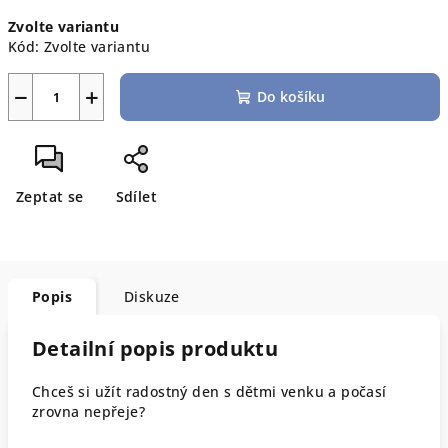
Měrná
Zvolte variantu
cena:
Kód:
Zvolte variantu
−
+
Do košíku
Zeptat se
Sdílet
Popis
Diskuze
Detailní popis produktu
Chceš si užít radostný den s dětmi venku a počasí
zrovna nepřeje?