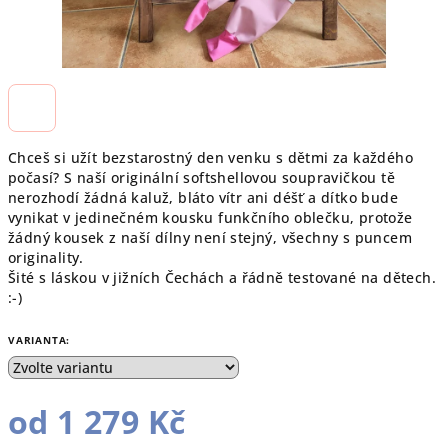
Chceš si užít bezstarostný den venku s dětmi za každého
počasí? S naší originální softshellovou soupravičkou tě
nerozhodí žádná kaluž, bláto vítr ani déšť a dítko bude
vynikat v jedinečném kousku funkčního oblečku, protože
žádný kousek z naší dílny není stejný, všechny s puncem
originality.
Šité s láskou v jižních Čechách a řádně testované na dětech.
:-)
VARIANTA:
od
1 279 Kč