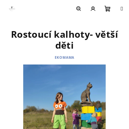
Přejít
na
obsah
Nákupn
Hledat
Přihlášení
Rostoucí kalhoty- větší
košík
děti
EKOMAMA