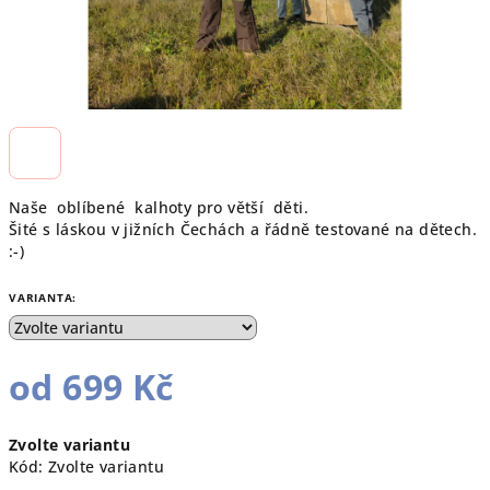
Naše oblíbené kalhoty pro větší děti.
Šité s láskou v jižních Čechách a řádně testované na dětech.
:-)
VARIANTA:
od
699 Kč
Měrná
Zvolte variantu
cena:
Kód:
Zvolte variantu