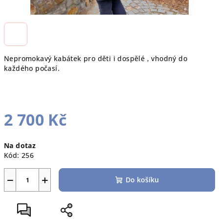
Nepromokavý kabátek pro děti i dospělé , vhodný do
každého počasí.
2 700 Kč
Měrná
Na dotaz
cena:
Kód:
256
−
+
Do košíku